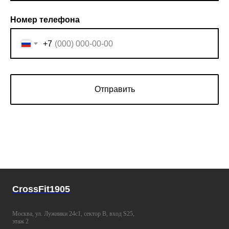
Номер телефона
+7
Отправить
CrossFit1905
Москва, ул. Лужники 24с1, сектор B, вход S25,
этаж 2